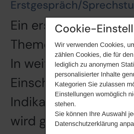
Erstgespräch/Sprechst
Ein erstes Gespräch
Cookie-Einstel
Themen zur Vorstellu
Wir verwenden Cookies, um
zählen Cookies, die für den
In weiteren Gespräch
lediglich zu anonymen Stat
personalisierter Inhalte ge
Einschätzung erfolgen
Kategorien Sie zulassen mö
Einstellungen womöglich nic
Indikation für eine 
stehen.
Sie können Ihre Auswahl je
wird geschaut, ob d
Datenschutzerklärung anpa